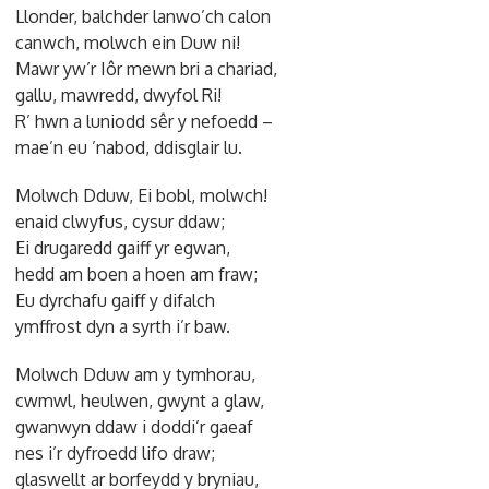
Llonder, balchder lanwo’ch calon
canwch, molwch ein Duw ni!
Mawr yw’r Iôr mewn bri a chariad,
gallu, mawredd, dwyfol Ri!
R’ hwn a luniodd sêr y nefoedd –
mae’n eu ’nabod, ddisglair lu.
Molwch Dduw, Ei bobl, molwch!
enaid clwyfus, cysur ddaw;
Ei drugaredd gaiff yr egwan,
hedd am boen a hoen am fraw;
Eu dyrchafu gaiff y difalch
ymffrost dyn a syrth i’r baw.
Molwch Dduw am y tymhorau,
cwmwl, heulwen, gwynt a glaw,
gwanwyn ddaw i doddi’r gaeaf
nes i’r dyfroedd lifo draw;
glaswellt ar borfeydd y bryniau,