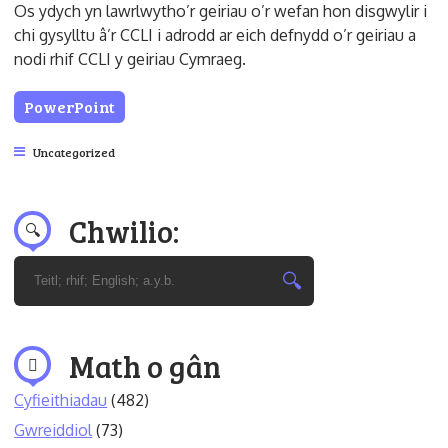
Os ydych yn lawrlwytho’r geiriau o’r wefan hon disgwylir i
chi gysylltu â’r CCLI i adrodd ar eich defnydd o’r geiriau a
nodi rhif CCLI y geiriau Cymraeg.
PowerPoint
Uncategorized
Chwilio:
Math o gân
Cyfieithiadau
(482)
Gwreiddiol
(73)