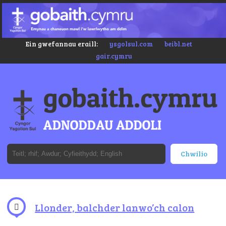
Ein gwefannau eraill:
ysgolsul.com
beibl.net
gair.cymru
Llonder, balchder lanwo’ch calon