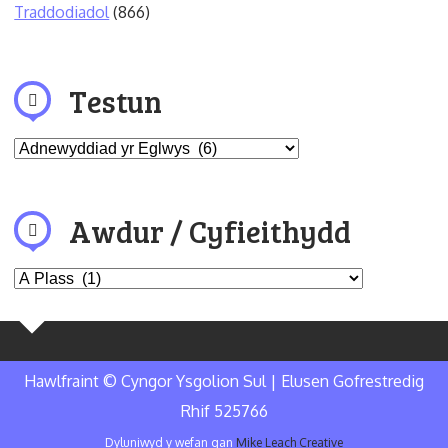
Traddodiadol
(866)
Testun
Awdur / Cyfieithydd
Hawlfraint © Cyngor Ysgolion Sul | Elusen Gofrestredig
Rhif 525766
Dyluniwyd y wefan gan
Mike Leach Creative