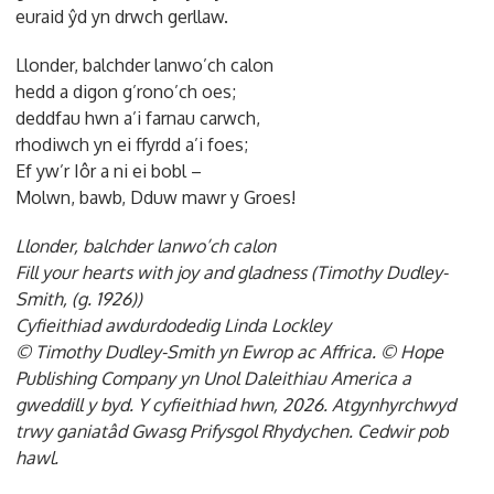
euraid ŷd yn drwch gerllaw.
Llonder, balchder lanwo’ch calon
hedd a digon g’rono’ch oes;
deddfau hwn a’i farnau carwch,
rhodiwch yn ei ffyrdd a’i foes;
Ef yw’r Iôr a ni ei bobl –
Molwn, bawb, Dduw mawr y Groes!
Llonder, balchder lanwo’ch calon
Fill your hearts with joy and gladness (Timothy Dudley-
Smith, (g. 1926))
Cyfieithiad awdurdodedig Linda Lockley
© Timothy Dudley-Smith yn Ewrop ac Affrica. © Hope
Publishing Company yn Unol Daleithiau America a
gweddill y byd. Y cyfieithiad hwn, 2026. Atgynhyrchwyd
trwy ganiatâd Gwasg Prifysgol Rhydychen. Cedwir pob
hawl.