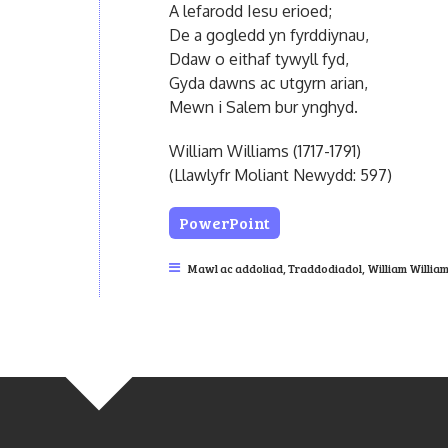
A lefarodd Iesu erioed;
De a gogledd yn fyrddiynau,
Ddaw o eithaf tywyll fyd,
Gyda dawns ac utgyrn arian,
Mewn i Salem bur ynghyd.
William Williams (1717-1791)
(Llawlyfr Moliant Newydd: 597)
PowerPoint
Mawl ac addoliad
,
Traddodiadol
,
William Willia