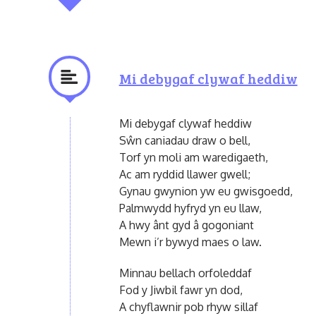
Mi debygaf clywaf heddiw
Mi debygaf clywaf heddiw
Sŵn caniadau draw o bell,
Torf yn moli am waredigaeth,
Ac am ryddid llawer gwell;
Gynau gwynion yw eu gwisgoedd,
Palmwydd hyfryd yn eu llaw,
A hwy ânt gyd â gogoniant
Mewn i’r bywyd maes o law.
Minnau bellach orfoleddaf
Fod y Jiwbil fawr yn dod,
A chyflawnir pob rhyw sillaf