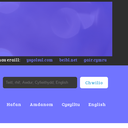
au eraill:
ysgolsul.com
beibl.net
gair.cymru
Hafan
Amdanom
Cysylltu
English