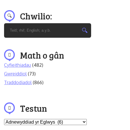
Chwilio:
Math o gân
Cyfieithiadau
(482)
Gwreiddiol
(73)
Traddodiadol
(866)
Testun