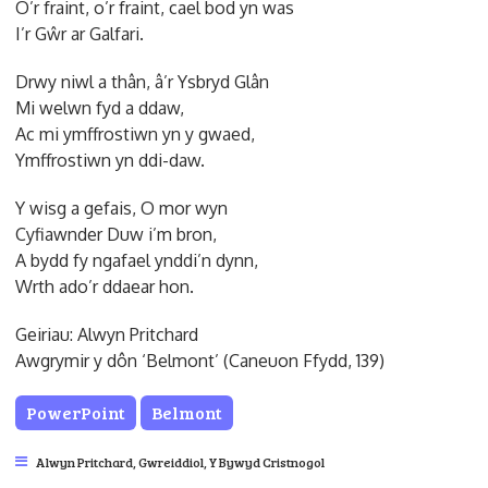
O’r fraint, o’r fraint, cael bod yn was
I’r Gŵr ar Galfari.
Drwy niwl a thân, â’r Ysbryd Glân
Mi welwn fyd a ddaw,
Ac mi ymffrostiwn yn y gwaed,
Ymffrostiwn yn ddi-daw.
Y wisg a gefais, O mor wyn
Cyfiawnder Duw i’m bron,
A bydd fy ngafael ynddi’n dynn,
Wrth ado’r ddaear hon.
Geiriau: Alwyn Pritchard
Awgrymir y dôn ‘Belmont’ (Caneuon Ffydd, 139)
PowerPoint
Belmont
Alwyn Pritchard
,
Gwreiddiol
,
Y Bywyd Cristnogol