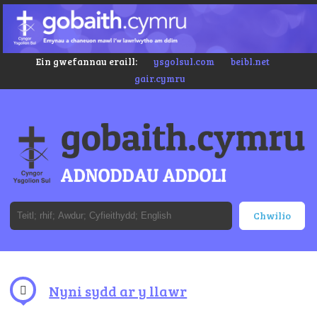
Ein gwefannau eraill:
ysgolsul.com
beibl.net
gair.cymru
Nyni sydd ar y llawr