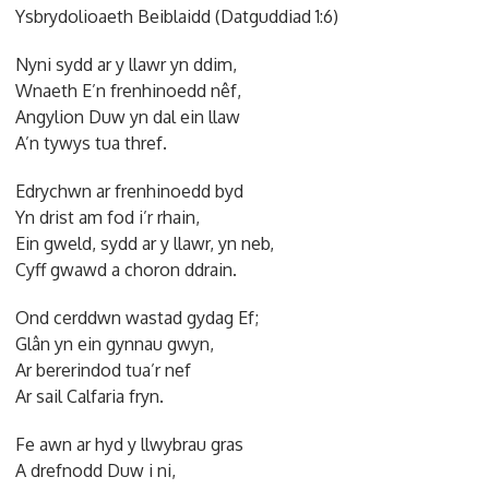
Ysbrydolioaeth Beiblaidd (Datguddiad 1:6)
Nyni sydd ar y llawr yn ddim,
Wnaeth E’n frenhinoedd nêf,
Angylion Duw yn dal ein llaw
A’n tywys tua thref.
Edrychwn ar frenhinoedd byd
Yn drist am fod i’r rhain,
Ein gweld, sydd ar y llawr, yn neb,
Cyff gwawd a choron ddrain.
Ond cerddwn wastad gydag Ef;
Glân yn ein gynnau gwyn,
Ar bererindod tua’r nef
Ar sail Calfaria fryn.
Fe awn ar hyd y llwybrau gras
A drefnodd Duw i ni,