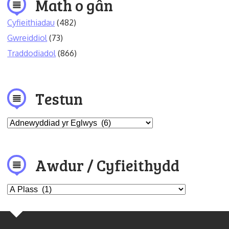
Math o gân
Cyfieithiadau
(482)
Gwreiddiol
(73)
Traddodiadol
(866)
Testun
Awdur / Cyfieithydd