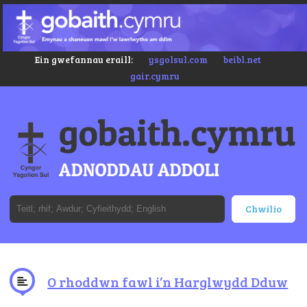
Ein gwefannau eraill:
ysgolsul.com
beibl.net
gair.cymru
O rhoddwn fawl i’n Harglwydd Dduw