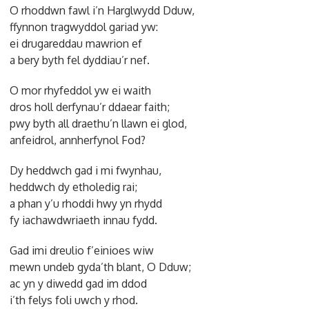
O rhoddwn fawl i’n Harglwydd Dduw,
ffynnon tragwyddol gariad yw:
ei drugareddau mawrion ef
a bery byth fel dyddiau’r nef.
O mor rhyfeddol yw ei waith
dros holl derfynau’r ddaear faith;
pwy byth all draethu’n llawn ei glod,
anfeidrol, annherfynol Fod?
Dy heddwch gad i mi fwynhau,
heddwch dy etholedig rai;
a phan y’u rhoddi hwy yn rhydd
fy iachawdwriaeth innau fydd.
Gad imi dreulio f’einioes wiw
mewn undeb gyda’th blant, O Dduw;
ac yn y diwedd gad im ddod
i’th felys foli uwch y rhod.