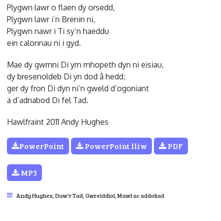
Plygwn lawr o flaen dy orsedd,
Plygwn lawr i’n Brenin ni,
Plygwn nawr i Ti sy’n haeddu
ein calonnau ni i gyd.
Mae dy gwmni Di ym mhopeth dyn ni eisiau,
dy bresenoldeb Di yn dod â hedd;
ger dy fron Di dyn ni’n gweld d’ogoniant
a d’adnabod Di fel Tad.
Hawlfraint 2011 Andy Hughes
PowerPoint
PowerPoint lliw
PDF
MP3
Andy Hughes
,
Duw'r Tad
,
Gwreiddiol
,
Mawl ac addoliad