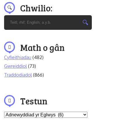
Chwilio:
Math o gân
Cyfieithiadau
(482)
Gwreiddiol
(73)
Traddodiadol
(866)
Testun