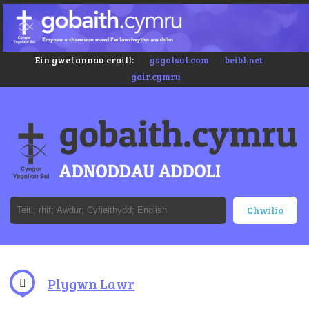
Ein gwefannau eraill:
ysgolsul.com
beibl.net
gair.cymru
Plygwn Lawr