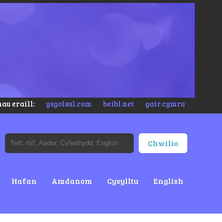
au eraill:
ysgolsul.com
beibl.net
gair.cymru
Hafan
Amdanom
Cysylltu
English