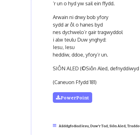
‘r un o hyd yw sail ein ffydd.
Arwain ni drwy bob yfory
sydd ar ôl o hanes byd
nes dychwelo’r gair tragwyddol
i alw teulu Duw ynghyd:
Iesu, Iesu
heddiw, ddoe, yfory’r un.
SIÔN ALED (©Siôn Aled, defnyddiwyd 
(Caneuon Ffydd 181)
PowerPoint
Ailddyfodiad Iesu
,
Duw'r Tad
,
Siôn Aled
,
Traddo