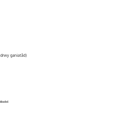
drwy ganiatâd)
diadol