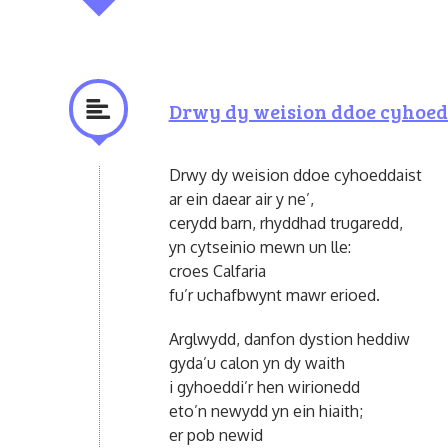
Drwy dy weision ddoe cyhoed
Drwy dy weision ddoe cyhoeddaist
ar ein daear air y ne’,
cerydd barn, rhyddhad trugaredd,
yn cytseinio mewn un lle:
croes Calfaria
fu’r uchafbwynt mawr erioed.
Arglwydd, danfon dystion heddiw
gyda’u calon yn dy waith
i gyhoeddi’r hen wirionedd
eto’n newydd yn ein hiaith;
er pob newid