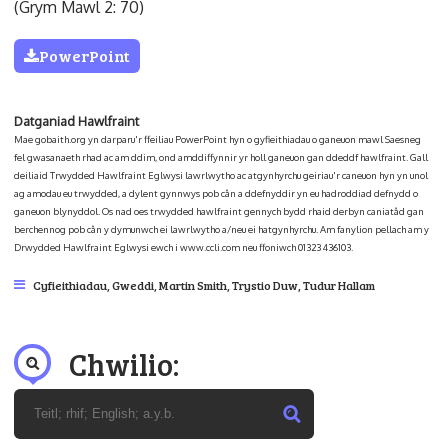
(Grym Mawl 2: 70)
PowerPoint
Datganiad Hawlfraint
Mae gobaith.org yn darparu'r ffeiliau PowerPoint hyn o gyfieithiadau o ganeuon mawl Saesneg
fel gwasanaeth rhad ac am ddim, ond amddiffynnir yr holl ganeuon gan ddeddf hawlfraint. Gall
deiliaid Trwydded Hawlfraint Eglwysi lawrlwytho ac atgynhyrchu geiriau'r caneuon hyn yn unol
ag amodau eu trwydded, a dylent gynnwys pob cân a ddefnyddir yn eu hadroddiad defnydd o
ganeuon blynyddol. Os nad oes trwydded hawlfraint gennych bydd rhaid derbyn caniatâd gan
berchennog pob cân y dymunwch ei lawrlwytho a/neu ei hatgynhyrchu. Am fanylion pellach am y
Drwydded Hawlfraint Eglwysi ewch i www.ccli.com neu ffoniwch 01323 436103.
Cyfieithiadau
,
Gweddi
,
Martin Smith
,
Trystio Duw
,
Tudur Hallam
Chwilio: