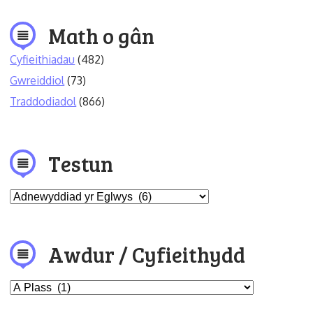
Math o gân
Cyfieithiadau
(482)
Gwreiddiol
(73)
Traddodiadol
(866)
Testun
Awdur / Cyfieithydd