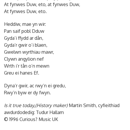
At fynwes Duw, eto, at fynwes Duw,
At fynwes Duw, eto.
Heddiw, mae yn wir:
Pan saif pobl Dduw
Gyda’i ffydd ar dân,
Gyda’r gwir o’i blaen,
Gwelwn wyrthiau mawr,
Clywn angylion nef
Wrth i’r tân o’n mewn
Greu ei hanes Ef.
Dyna’r gwir, ac rwy’n ei gredu,
Rwy’n byw er dy fwyn.
Is it true today,(History maker)
Martin Smith, cyfieithiad
awdurdodedig: Tudur Hallam
© 1996 Curious? Music UK