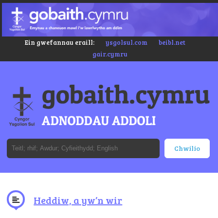
Ein gwefannau eraill:
ysgolsul.com
beibl.net
gair.cymru
Heddiw, a yw’n wir