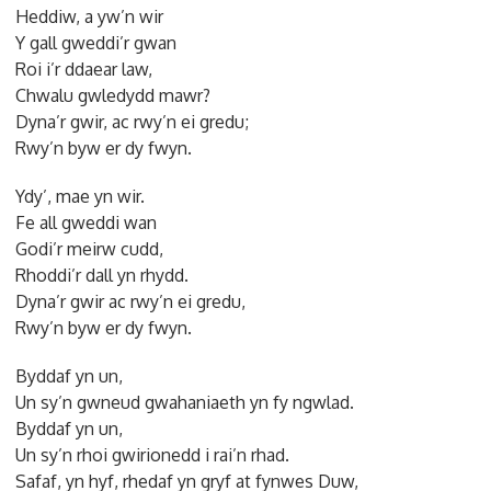
Heddiw, a yw’n wir
Y gall gweddi’r gwan
Roi i’r ddaear law,
Chwalu gwledydd mawr?
Dyna’r gwir, ac rwy’n ei gredu;
Rwy’n byw er dy fwyn.
Ydy’, mae yn wir.
Fe all gweddi wan
Godi’r meirw cudd,
Rhoddi’r dall yn rhydd.
Dyna’r gwir ac rwy’n ei gredu,
Rwy’n byw er dy fwyn.
Byddaf yn un,
Un sy’n gwneud gwahaniaeth yn fy ngwlad.
Byddaf yn un,
Un sy’n rhoi gwirionedd i rai’n rhad.
Safaf, yn hyf, rhedaf yn gryf at fynwes Duw,