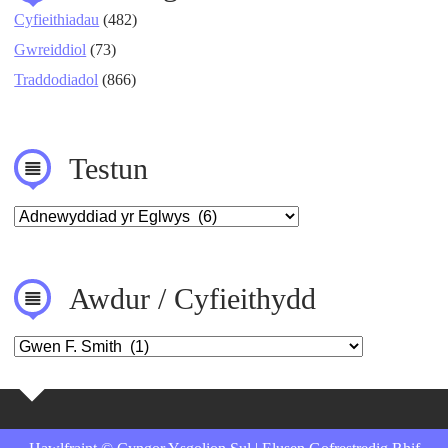
Cyfieithiadau
(482)
Gwreiddiol
(73)
Traddodiadol
(866)
Testun
Awdur / Cyfieithydd