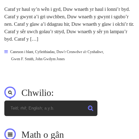
Caraf yr haul sy’n wên i gyd, Duw wnaeth yr haul i lonni’r byd.
Caraf y gwynt a’i gri uwchben, Duw wnaeth y gwynt i sgubo’r
nen. Caraf y glaw a’i ddagrau hir, Duw wnaeth y glaw i olchi’r tir.
Caraf y sêr uwch golau’r stryd, Duw wnaeth y sêr yn lampau’r
byd. Caraf y […]
Caneuon i blant
,
Cyfieithiadau
,
Duw'r Creawdwr a'r Cynhaliwr
,
Gwen F. Smith
,
John Gwilym Jones
Chwilio:
Math o gân