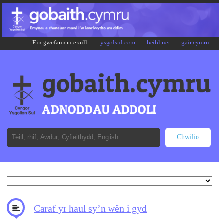
Ein gwefannau eraill:
ysgolsul.com
beibl.net
gair.cymru
Caraf yr haul sy’n wên i gyd