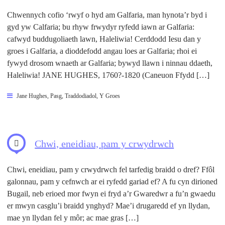
Chwennych cofio ‘rwyf o hyd am Galfaria, man hynota’r byd i
gyd yw Calfaria; bu rhyw frwydyr ryfedd iawn ar Galfaria:
cafwyd buddugoliaeth lawn, Haleliwia! Cerddodd Iesu dan y
groes i Galfaria, a dioddefodd angau loes ar Galfaria; rhoi ei
fywyd drosom wnaeth ar Galfaria; bywyd llawn i ninnau ddaeth,
Haleliwia! JANE HUGHES, 1760?-1820 (Caneuon Ffydd […]
Jane Hughes
,
Pasg
,
Traddodiadol
,
Y Groes
Chwi, eneidiau, pam y crwydrwch
Chwi, eneidiau, pam y crwydrwch fel tarfedig braidd o dref? Ffôl
galonnau, pam y cefnwch ar ei ryfedd gariad ef? A fu cyn dirioned
Bugail, neb erioed mor fwyn ei fryd a’r Gwaredwr a fu’n gwaedu
er mwyn casglu’i braidd ynghyd? Mae’i drugaredd ef yn llydan,
mae yn llydan fel y môr; ac mae gras […]