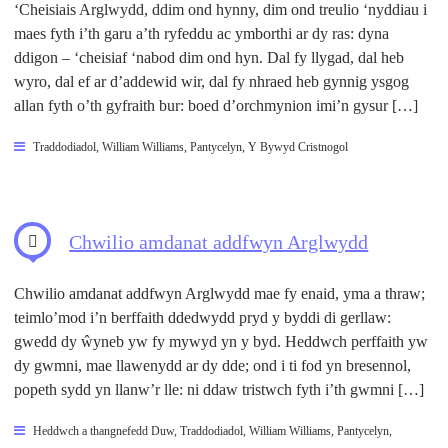
‘Cheisiais Arglwydd, ddim ond hynny, dim ond treulio ‘nyddiau i
maes fyth i’th garu a’th ryfeddu ac ymborthi ar dy ras: dyna
ddigon – ‘cheisiaf ‘nabod dim ond hyn. Dal fy llygad, dal heb
wyro, dal ef ar d’addewid wir, dal fy nhraed heb gynnig ysgog
allan fyth o’th gyfraith bur: boed d’orchmynion imi’n gysur […]
Traddodiadol
,
William Williams, Pantycelyn
,
Y Bywyd Cristnogol
Chwilio amdanat addfwyn Arglwydd
Chwilio amdanat addfwyn Arglwydd mae fy enaid, yma a thraw;
teimlo’mod i’n berffaith ddedwydd pryd y byddi di gerllaw:
gwedd dy ŵyneb yw fy mywyd yn y byd. Heddwch perffaith yw
dy gwmni, mae llawenydd ar dy dde; ond i ti fod yn bresennol,
popeth sydd yn llanw’r lle: ni ddaw tristwch fyth i’th gwmni […]
Heddwch a thangnefedd Duw
,
Traddodiadol
,
William Williams, Pantycelyn
,