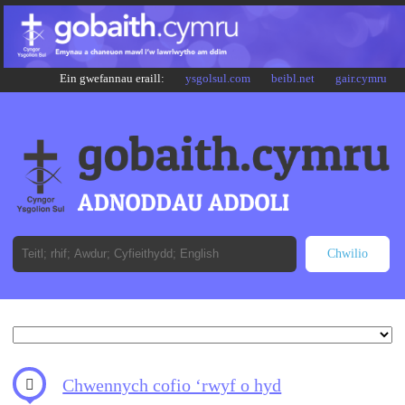
Ein gwefannau eraill:
ysgolsul.com
beibl.net
gair.cymru
Chwennych cofio ‘rwyf o hyd