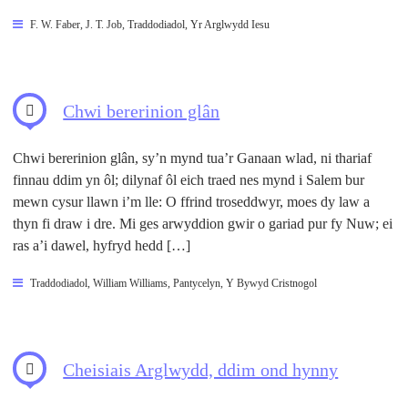
F. W. Faber
,
J. T. Job
,
Traddodiadol
,
Yr Arglwydd Iesu
Chwi bererinion glân
Chwi bererinion glân, sy’n mynd tua’r Ganaan wlad, ni thariaf
finnau ddim yn ôl; dilynaf ôl eich traed nes mynd i Salem bur
mewn cysur llawn i’m lle: O ffrind troseddwyr, moes dy law a
thyn fi draw i dre. Mi ges arwyddion gwir o gariad pur fy Nuw; ei
ras a’i dawel, hyfryd hedd […]
Traddodiadol
,
William Williams, Pantycelyn
,
Y Bywyd Cristnogol
Cheisiais Arglwydd, ddim ond hynny