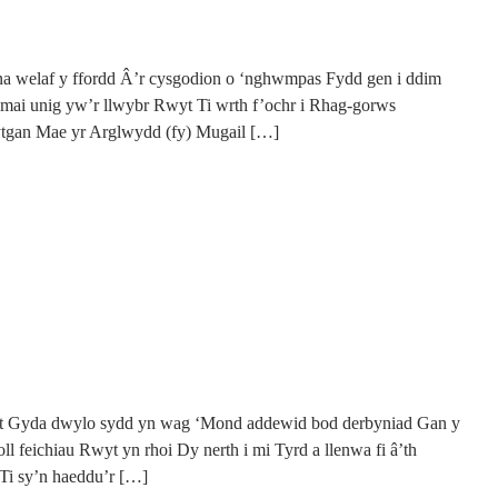
 na welaf y ffordd Â’r cysgodion o ‘nghwmpas Fydd gen i ddim
mai unig yw’r llwybr Rwyt Ti wrth f’ochr i Rhag-gorws
ytgan Mae yr Arglwydd (fy) Mugail […]
ant Gyda dwylo sydd yn wag ‘Mond addewid bod derbyniad Gan y
oll feichiau Rwyt yn rhoi Dy nerth i mi Tyrd a llenwa fi â’th
Ti sy’n haeddu’r […]