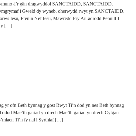
caf ymuno â’r gân dragwyddol SANCTAIDD, SANCTAIDD.
 ymgrymaf i Gweld dy wyneb, oherwydd rwyt yn SANCTAIDD,
Iesu, Frenin Nef Iesu, Mawredd Fry Ail-adrodd Pennill 1
dy […]
ag yr ofn Beth bynnag y gost Rwyt Ti’n dod yn nes Beth bynnag
 ddod Mae’th gariad yn drech Mae’th gariad yn drech Cytgan
’mlaen Ti’n fy nal i Syrthiaf […]