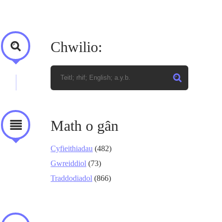
Chwilio:
Math o gân
Cyfieithiadau
(482)
Gwreiddiol
(73)
Traddodiadol
(866)