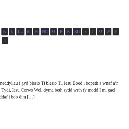
K
L
LL
M
N
NG
O
P
R
RH
S
T
U
W
Y
1
ddyliau i gyd blesio Ti blesio Ti, Iesu Boed i bopeth a wnaf a’r
ydi, Iesu Corws Wel, dyma beth sydd wrth fy modd I mi gael
ddaf i bob dim […]