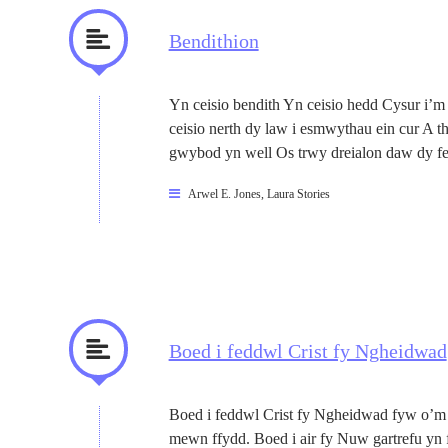
Bendithion
Yn ceisio bendith Yn ceisio hedd Cysur i’m
ceisio nerth dy law i esmwythau ein cur A th
gwybod yn well Os trwy dreialon daw dy fe
Arwel E. Jones
,
Laura Stories
Boed i feddwl Crist fy Ngheidwad
Boed i feddwl Crist fy Ngheidwad fyw o’m 
mewn ffydd. Boed i air fy Nuw gartrefu yn f