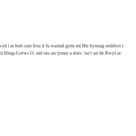
d i ar bob cam Iesu ti fu wastad gyda mi Ble bynnag oeddwn i
i Rhag-Gorws O, nid oes un tymor a does ‘na’r un lle Rwyf ar