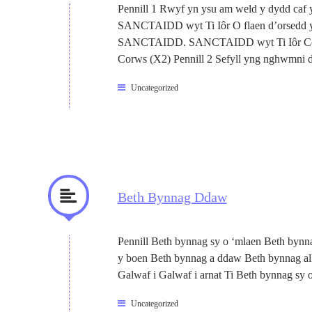
Pennill 1 Rwyf yn ysu am weld y dydd 
SANCTAIDD wyt Ti Iôr O flaen d’orsedd
SANCTAIDD. SANCTAIDD wyt Ti Iôr Corws 
Corws (X2) Pennill 2 Sefyll yng nghwmni 
Uncategorized
Beth Bynnag Ddaw
Pennill Beth bynnag sy o ‘mlaen Beth bynn
y boen Beth bynnag a ddaw Beth bynnag all
Galwaf i Galwaf i arnat Ti Beth bynnag sy o
Uncategorized