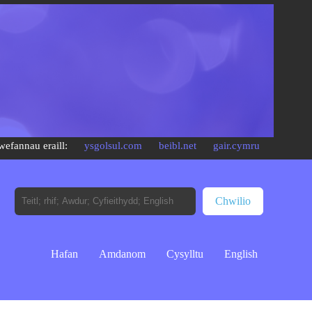
wefannau eraill:
ysgolsul.com
beibl.net
gair.cymru
Hafan
Amdanom
Cysylltu
English