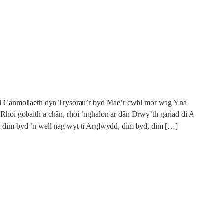
i Canmoliaeth dyn Trysorau’r byd Mae’r cwbl mor wag Yna
 Rhoi gobaith a chân, rhoi ’nghalon ar dân Drwy’th gariad di A
s dim byd ’n well nag wyt ti Arglwydd, dim byd, dim […]