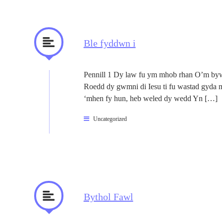
Ble fyddwn i
Pennill 1 Dy law fu ym mhob rhan O’m bywy
Roedd dy gwmni di Iesu ti fu wastad gyda m
‘mhen fy hun, heb weled dy wedd Yn […]
Uncategorized
Bythol Fawl