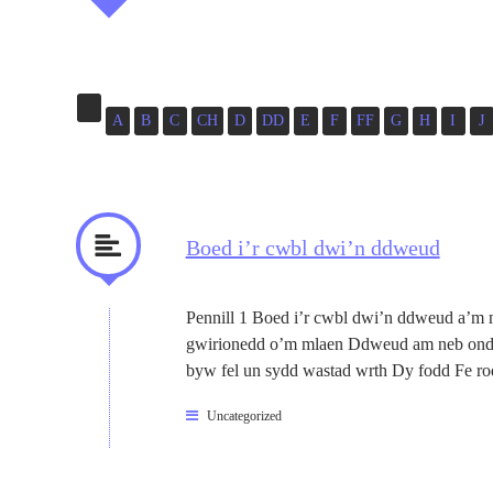
A
B
C
CH
D
DD
E
F
FF
G
H
I
J
Boed i’r cwbl dwi’n ddweud
Pennill 1 Boed i’r cwbl dwi’n ddweud a’m me
gwirionedd o’m mlaen Ddweud am neb ond T
byw fel un sydd wastad wrth Dy fodd Fe ro
Uncategorized