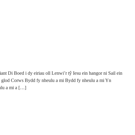
ant Di Boed i dy eiriau oll Lenwi’r tŷ Iesu ein hangor ni Sail ein
dy glod Corws Bydd fy nheulu a mi Bydd fy nheulu a mi Yn
lu a mi a […]