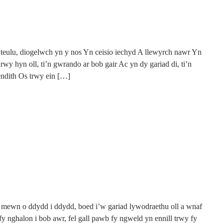
 teulu, diogelwch yn y nos Yn ceisio iechyd A llewyrch nawr Yn
rwy hyn oll, ti’n gwrando ar bob gair Ac yn dy gariad di, ti’n
ndith Os trwy ein […]
mewn o ddydd i ddydd, boed i’w gariad lywodraethu oll a wnaf
y nghalon i bob awr, fel gall pawb fy ngweld yn ennill trwy fy