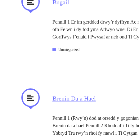
Bugail
Pennill 1 Er im gerdded drwy’r dyffryn Ac
ofn Fe wn i dy fod yma Arlwyo wnei Di Er 
Gorffwys f’enaid i Pwysaf ar neb ond Ti C
Uncategorized
Brenin Da a Hael
Pennill 1 (Rwy’n) dod at orsedd y gogoni
Brenin da a hael Pennill 2 Rhoddaf i Ti fy h
Ysbryd Tra rwy’n rhoi fy mawl i Ti Cytgan 