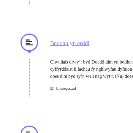
Beddau yn erddi
Chwiliais drwy’r byd Doedd dim yn bodlon
cyffyrddaist fi Iachau fy nghlwyfau dyfnion
does dim byd sy’n well nag wyt ti (Na) doe
Uncategorized