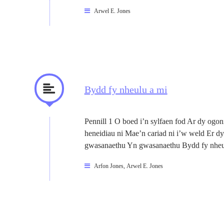
Arwel E. Jones
Bydd fy nheulu a mi
Pennill 1 O boed i’n sylfaen fod Ar dy ogoni
heneidiau ni Mae’n cariad ni i’w weld Er 
gwasanaethu Yn gwasanaethu Bydd fy nheu
Arfon Jones
,
Arwel E. Jones