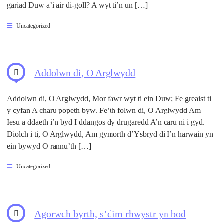
gariad Duw a’i air di-goll? A wyt ti’n un […]
Uncategorized
Addolwn di, O Arglwydd
Addolwn di, O Arglwydd, Mor fawr wyt ti ein Duw; Fe greaist ti
y cyfan A charu popeth byw. Fe’th folwn di, O Arglwydd Am
Iesu a ddaeth i’n byd I ddangos dy drugaredd A’n caru ni i gyd.
Diolch i ti, O Arglwydd, Am gymorth d’Ysbryd di I’n harwain yn
ein bywyd O rannu’th […]
Uncategorized
Agorwch byrth, s’dim rhwystr yn bod