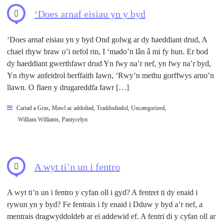
‘Does arnaf eisiau yn y byd
‘Does arnaf eisiau yn y byd Ond golwg ar dy haeddiant drud, A
chael rhyw braw o’i nefol rin, I ‘mado’n lân â mi fy hun. Er bod
dy haeddiant gwerthfawr drud Yn fwy na’r nef, yn fwy na’r byd,
Yn rhyw anfeidrol berffaith Iawn, ‘Rwy’n methu gorffwys arno’n
llawn. O flaen y drugareddfa fawr […]
Cariad a Gras
,
Mawl ac addoliad
,
Traddodiadol
,
Uncategorized
,
William Williams, Pantycelyn
A wyt ti’n un i fentro
A wyt ti’n un i fentro y cyfan oll i gyd? A fentret ti dy enaid i
rywun yn y byd? Fe fentrais i fy enaid i Dduw y byd a’r nef, a
mentrais dragwyddoldeb ar ei addewid ef. A fentri di y cyfan oll ar