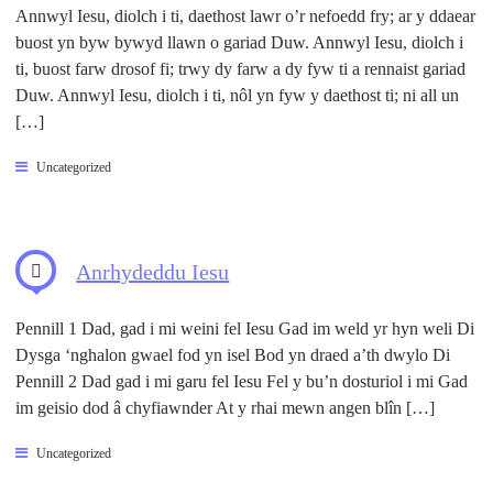
Annwyl Iesu, diolch i ti, daethost lawr o’r nefoedd fry; ar y ddaear
buost yn byw bywyd llawn o gariad Duw. Annwyl Iesu, diolch i
ti, buost farw drosof fi; trwy dy farw a dy fyw ti a rennaist gariad
Duw. Annwyl Iesu, diolch i ti, nôl yn fyw y daethost ti; ni all un
[…]
Uncategorized
Anrhydeddu Iesu
Pennill 1 Dad, gad i mi weini fel Iesu Gad im weld yr hyn weli Di
Dysga ‘nghalon gwael fod yn isel Bod yn draed a’th dwylo Di
Pennill 2 Dad gad i mi garu fel Iesu Fel y bu’n dosturiol i mi Gad
im geisio dod â chyfiawnder At y rhai mewn angen blîn […]
Uncategorized