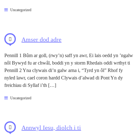
Uncategorized
Amser dod adre
Pennill 1 Bûm ar goll, (rwy’n) saff yn awr, Ei lais oedd yn ’ngalw
nôl Bywyd fu ar chwâl, boddi yn y storm Rhedais oddi wrthyt ti
Pennill 2 Yna clywais di’n galw arna i, “Tyrd yn ôl” Rhof fy
nyled lawr, cael coron hardd Clywais d’alwad di Pont Yn dy
freichiau di Syllaf i’th […]
Uncategorized
Annwyl Iesu, diolch i ti