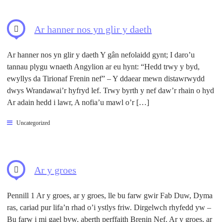
Ar hanner nos yn glir y daeth
Ar hanner nos yn glir y daeth Y gân nefolaidd gynt; I daro’u
tannau plygu wnaeth Angylion ar eu hynt: “Hedd trwy y byd,
ewyllys da Tirionaf Frenin nef” – Y ddaear mewn distawrwydd
dwys Wrandawai’r hyfryd lef. Trwy byrth y nef daw’r rhain o hyd
Ar adain hedd i lawr, A nofia’u mawl o’r […]
Uncategorized
Ar y groes
Pennill 1 Ar y groes, ar y groes, lle bu farw gwir Fab Duw, Dyma
ras, cariad pur lifa’n rhad o’i ystlys friw. Dirgelwch rhyfedd yw –
Bu farw i mi gael byw, aberth perffaith Brenin Nef. Ar y groes, ar