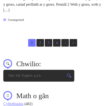
y groes, cariad perffaith ar y groes. Pennill 2 Wrth y groes, wrth y
[…]
Uncategorized
1
2
3
4
›
»
Chwilio:
Math o gân
Cyfieithiadau
(482)