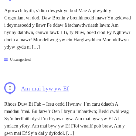
Agorwch byrth, s’dim rhwystr yn bod Mae Arglwydd y
Gogoniant yn dod, Daw Brenin y brenhinoedd mawr Yn geidwad
i deyrnasoedd y llawr Fe ddaw â iachawdwriaeth lawn; Am
hynny dathlwn, canwn fawl: I Ti, fy Nuw, boed clod Fy Nghrëwr
doeth a mawr! Mor deilwng yw ein Harglwydd cu Mor addfwyn
ydyw gyda ni […]
Uncategorized
Am mai byw yw Ef
Rhoes Duw Ei Fab – Iesu oedd Hwnnw, I’m caru ddaeth A
maddau ’mai. Bu farw’r Oen I brynu ’mhardwn; Bedd cwbl wag
Sy’n berffaith dyst I’m Prynwr byw. Am mai byw yw Ef Af
ymlaen yfory, Am mai byw yw Ef Ffoi wnaiff pob braw, Am y
gwn mai Ef Sy’n dal y dyfodol, […]