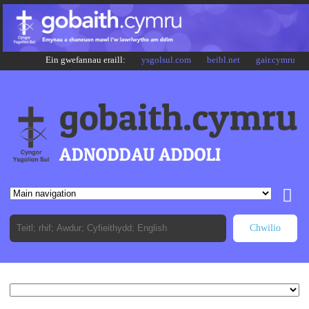
Ein gwefannau eraill:
ysgolsul.com
beibl.net
gair.cymru