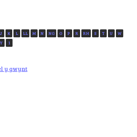
J
K
L
LL
M
N
NG
O
P
R
RH
S
T
U
W
Y
1
el y gwynt