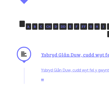
A
B
C
CH
D
DD
E
F
FF
G
H
I
Ysbryd Glân Duw, cudd wyt f
Ysbryd Glân Duw, cudd wyt fel y gwynt