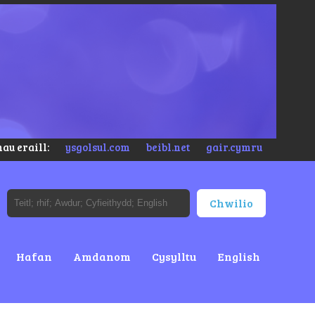
au eraill:
ysgolsul.com
beibl.net
gair.cymru
Hafan
Amdanom
Cysylltu
English