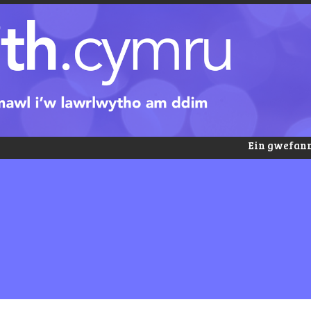
Ein gwefann