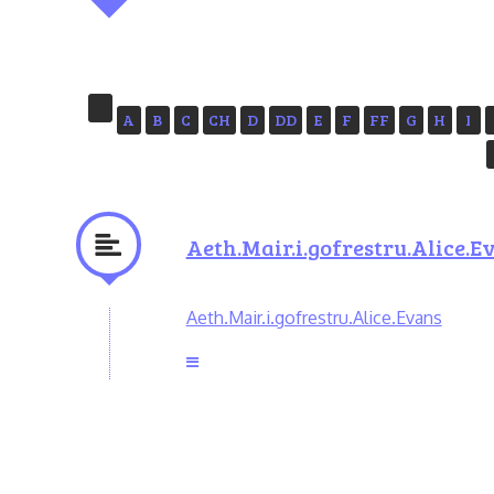
A
B
C
CH
D
DD
E
F
FF
G
H
I
Aeth.Mair.i.gofrestru.Alice.E
Aeth.Mair.i.gofrestru.Alice.Evans