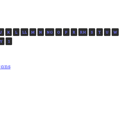
J
K
L
LL
M
N
NG
O
P
R
RH
S
T
U
W
Y
1
vans