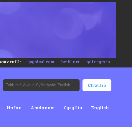
au eraill:
ysgolsul.com
beibl.net
gair.cymru
Hafan
Amdanom
Cysylltu
English