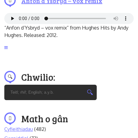
Anfon d’Ysbryd – vox remix
“Anfon d’Ysbryd – vox remix” from Hughes Hits by Andy
Hughes. Released: 2012.
Chwilio:
Math o gân
Cyfieithiadau
(482)