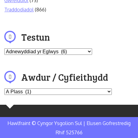
Gwreiddiol
(73)
Traddodiadol
(866)
Testun
Awdur / Cyfieithydd
Hawlfraint © Cyngor Ysgolion Sul | Elusen Gofrestredig
Rhif 525766