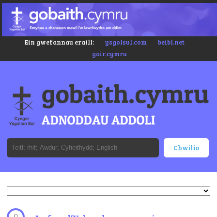
Ein gwefannau eraill:
ysgolsul.com
beibl.net
gair.cymru