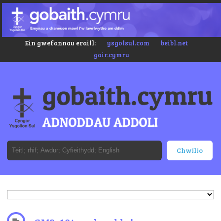
Ein gwefannau eraill:
ysgolsul.com
beibl.net
gair.cymru