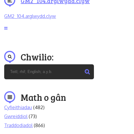
GM2_104.arglwydd.clyw
GM2_104.arglwydd.clyw
Chwilio:
Math o gân
Cyfieithiadau
(482)
Gwreiddiol
(73)
Traddodiadol
(866)