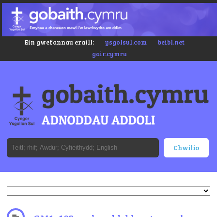
Ein gwefannau eraill:
ysgolsul.com
beibl.net
gair.cymru