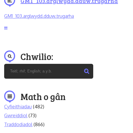
GM1_103.arglwydd.dduw.trugarha
GM1_103.arglwydd.dduw.trugarha
Chwilio:
Math o gân
Cyfieithiadau
(482)
Gwreiddiol
(73)
Traddodiadol
(866)