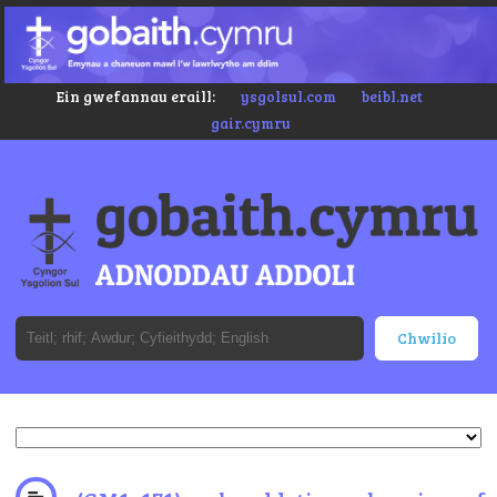
Ein gwefannau eraill:
ysgolsul.com
beibl.net
gair.cymru