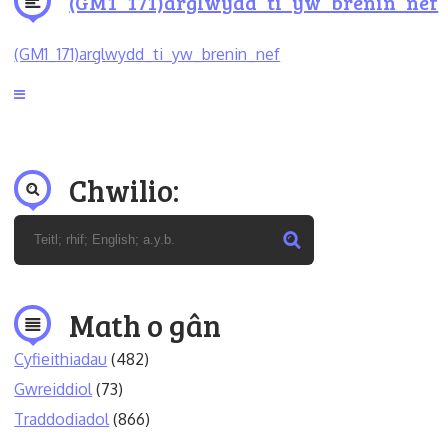
(GM1_171)arglwydd_ti_yw_brenin_nef
(GM1_171)arglwydd_ti_yw_brenin_nef
Chwilio:
Math o gân
Cyfieithiadau
(482)
Gwreiddiol
(73)
Traddodiadol
(866)