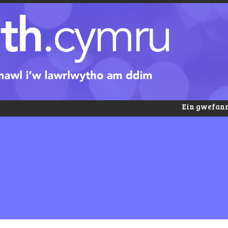
Ein gwefann