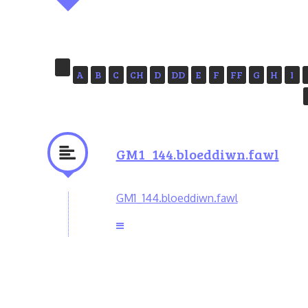
A
B
C
CH
D
DD
E
F
FF
G
H
I
GM1_144.bloeddiwn.fawl
GM1_144.bloeddiwn.fawl