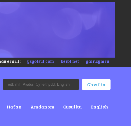
au eraill:
ysgolsul.com
beibl.net
gair.cymru
Hafan
Amdanom
Cysylltu
English