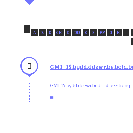
A
B
C
CH
D
DD
E
F
FF
G
H
I
GM1_15.bydd.ddewr.be.bold.b
GM1_15.bydd.ddewr.be.bold.be.strong