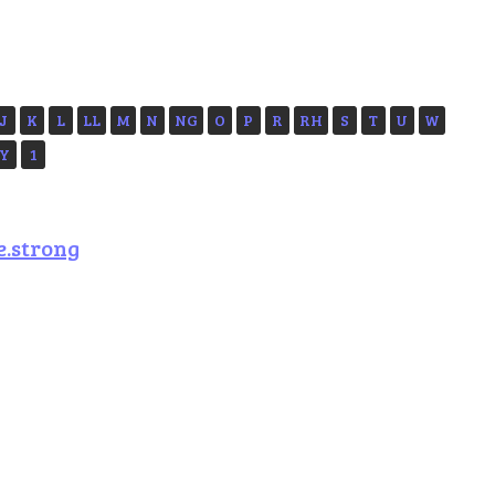
J
K
L
LL
M
N
NG
O
P
R
RH
S
T
U
W
Y
1
e.strong