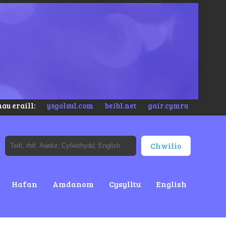
au eraill:
ysgolsul.com
beibl.net
gair.cymru
Hafan
Amdanom
Cysylltu
English