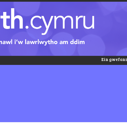
Ein gwefann