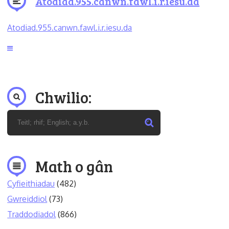
Atodiad.955.canwn.fawl.i.r.iesu.da
Atodiad.955.canwn.fawl.i.r.iesu.da
Chwilio:
Math o gân
Cyfieithiadau
(482)
Gwreiddiol
(73)
Traddodiadol
(866)