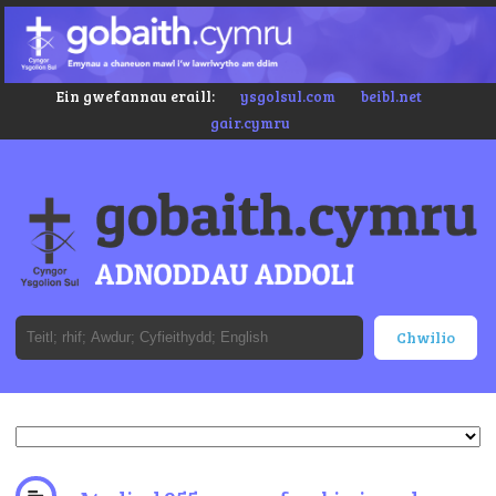
Ein gwefannau eraill:
ysgolsul.com
beibl.net
gair.cymru