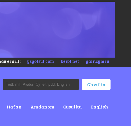
au eraill:
ysgolsul.com
beibl.net
gair.cymru
Hafan
Amdanom
Cysylltu
English