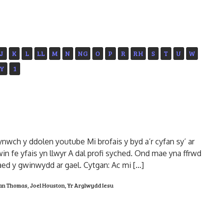
J
K
L
LL
M
N
NG
O
P
R
RH
S
T
U
W
Y
1
ynwch y ddolen youtube Mi brofais y byd a’r cyfan sy’ ar
in fe yfais yn llwyr A dal profi syched. Ond mae yna ffrwd
ed y gwinwydd ar gael. Cytgan: Ac mi […]
an Thomas
,
Joel Houston
,
Yr Arglwydd Iesu