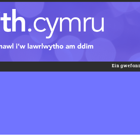
Ein gwefann