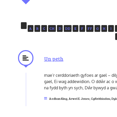
A
B
C
CH
D
DD
E
F
FF
G
H
I
Un peth
mae’r cerddoriaeth gyfoes ar gael – dil
gael, Ei wag addewidion. O ddŵr ac o w
na fydd byth yn sych, Dŵr bywyd a gwa
Aodhan King
,
Arwel E. Jones
,
Cyfieithiadau
,
Dyl