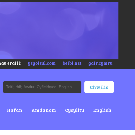
au eraill:
ysgolsul.com
beibl.net
gair.cymru
Hafan
Amdanom
Cysylltu
English