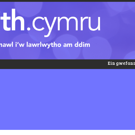
Ein gwefann