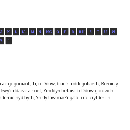
J
K
L
LL
M
N
NG
O
P
R
RH
S
T
U
W
Y
1
u a’r gogoniant, Ti, o Dduw, biau’r fuddugoliaeth, Brenin y
drwy’r ddaear a’r nef, Ymddyrchefaist ti Dduw goruwch
rnid hyd byth, Yn dy law mae’r gallu i roi cryfder i’n.