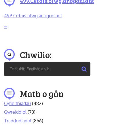
499.Cefais.olwg.ar.ogoniant
499.Cefais.olwg.ar.ogoniant
Chwilio:
Math o gân
Cyfieithiadau
(482)
Gwreiddiol
(73)
Traddodiadol
(866)