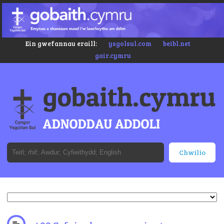
Ein gwefannau eraill:
ysgolsul.com
beibl.net
gair.cymru