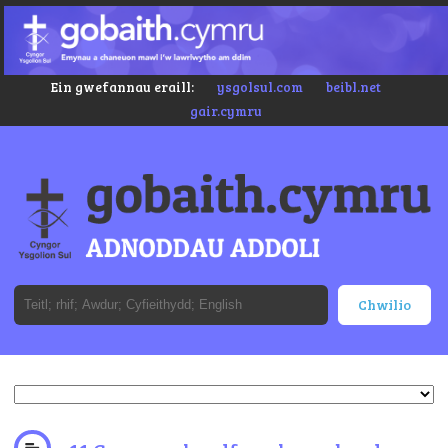
Ein gwefannau eraill:
ysgolsul.com
beibl.net
gair.cymru