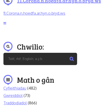
11.Corona.n.hoedfa.ar.hyn.o.bryd.ws
11.Corona.n.hoedfa.ar.hyn.o.bryd.ws
Chwilio:
Math o gân
Cyfieithiadau
(482)
Gwreiddiol
(73)
Traddodiadol
(866)