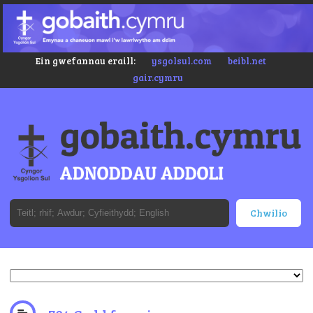
Ein gwefannau eraill:
ysgolsul.com
beibl.net
gair.cymru