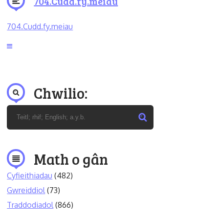
704.Cudd.fy.meiau
704.Cudd.fy.meiau
Chwilio:
Math o gân
Cyfieithiadau
(482)
Gwreiddiol
(73)
Traddodiadol
(866)