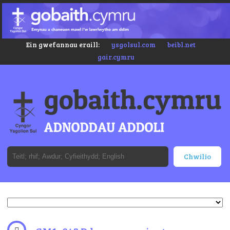
Ein gwefannau eraill:
ysgolsul.com
beibl.net
gair.cymru