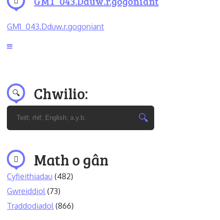
GM1_043.Dduw.r.gogoniant
GM1_043.Dduw.r.gogoniant
Chwilio:
Math o gân
Cyfieithiadau
(482)
Gwreiddiol
(73)
Traddodiadol
(866)