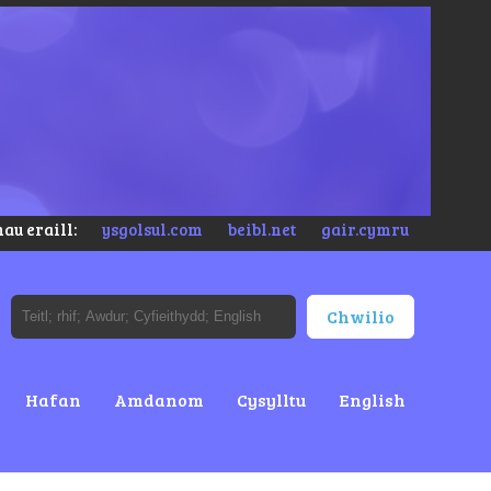
au eraill:
ysgolsul.com
beibl.net
gair.cymru
Hafan
Amdanom
Cysylltu
English