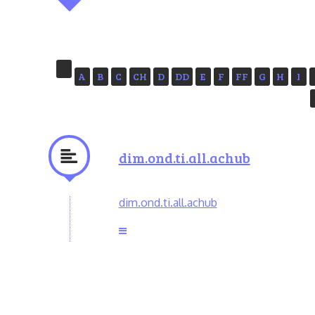
A
B
C
CH
D
DD
E
F
FF
G
H
I
dim.ond.ti.all.achub
dim.ond.ti.all.achub