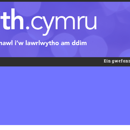
Ein gwefann