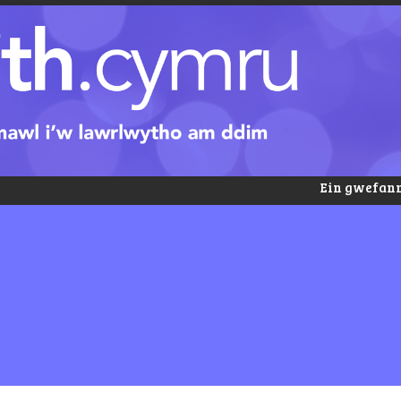
Ein gwefann