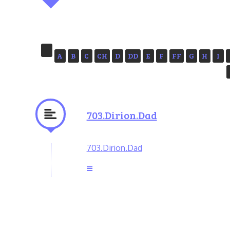
A
B
C
CH
D
DD
E
F
FF
G
H
I
703.Dirion.Dad
703.Dirion.Dad