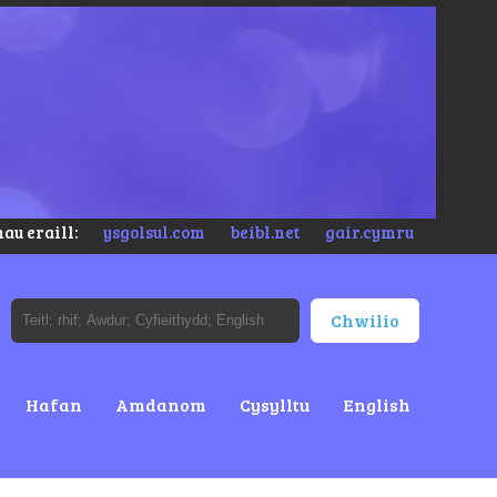
au eraill:
ysgolsul.com
beibl.net
gair.cymru
Hafan
Amdanom
Cysylltu
English