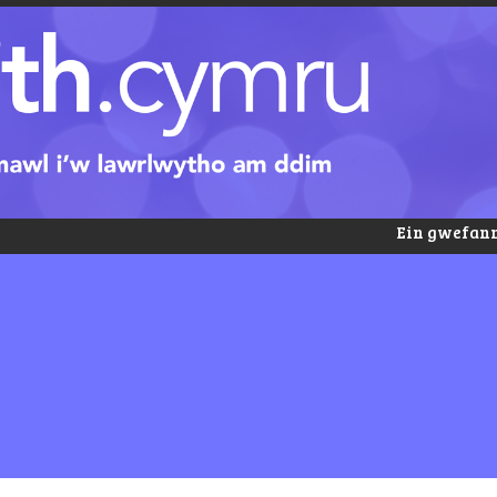
Ein gwefann