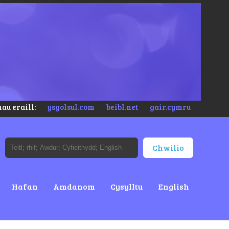
au eraill:
ysgolsul.com
beibl.net
gair.cymru
Hafan
Amdanom
Cysylltu
English