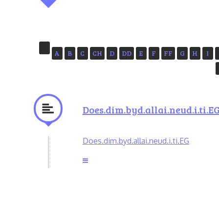
A
B
C
CH
D
DD
E
F
FF
G
H
I
Does.dim.byd.allai.neud.i.ti.E
Does.dim.byd.allai.neud.i.ti.EG