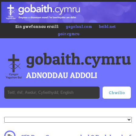
Ein gwefannau eraill:
ysgolsul.com
beibl.net
gair.cymru