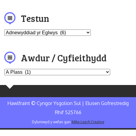
Testun
Awdur / Cyfieithydd
Hawlfraint © Cyngor Ysgolion Sul | Elusen Gofrestredig
Rhif 525766
Dyluniwyd y wefan gan
Mike Leach Creative