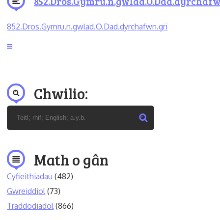
852.Dros.Gymru.n.gwlad.O.Dad.dyrchafw
852.Dros.Gymru.n.gwlad.O.Dad.dyrchafwn.gri
Chwilio:
Math o gân
Cyfieithiadau
(482)
Gwreiddiol
(73)
Traddodiadol
(866)