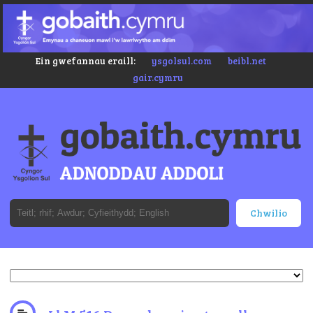
Ein gwefannau eraill:
ysgolsul.com
beibl.net
gair.cymru