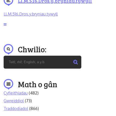
Ll.M.516.Dros.y.bryniau.tywyll
Ll.M.516.Dros.y.bryniau.tywyll
Chwilio:
Math o gân
Cyfieithiadau
(482)
Gwreiddiol
(73)
Traddodiadol
(866)