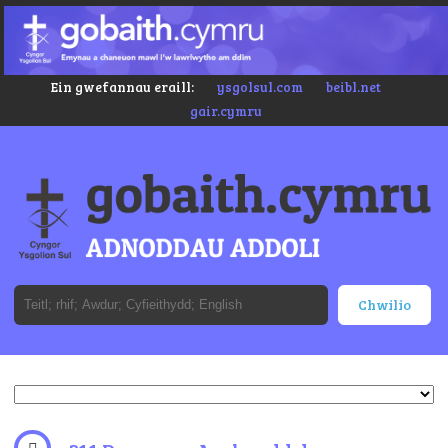
Ein gwefannau eraill:
ysgolsul.com
beibl.net
gair.cymru