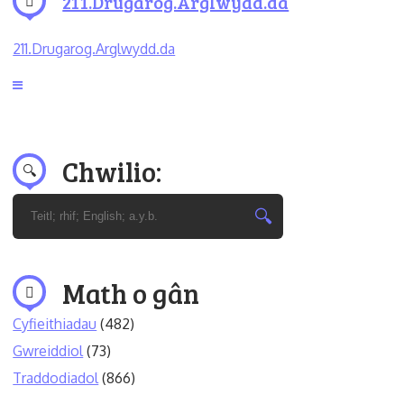
211.Drugarog.Arglwydd.da
211.Drugarog.Arglwydd.da
Chwilio:
Math o gân
Cyfieithiadau
(482)
Gwreiddiol
(73)
Traddodiadol
(866)