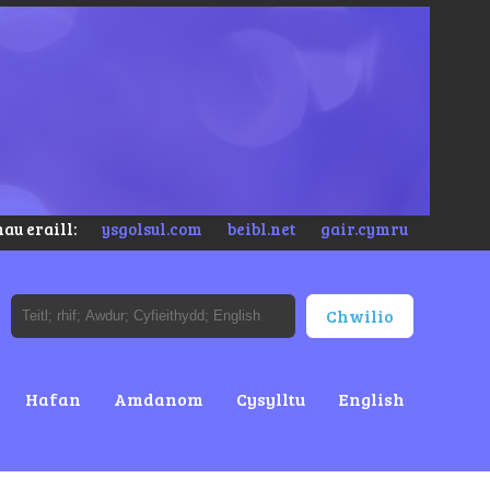
au eraill:
ysgolsul.com
beibl.net
gair.cymru
Hafan
Amdanom
Cysylltu
English