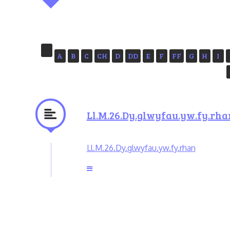
A
B
C
CH
D
DD
E
F
FF
G
H
I
Ll.M.26.Dy.glwyfau.yw.fy.rha
Ll.M.26.Dy.glwyfau.yw.fy.rhan