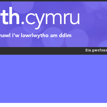
Ein gwefann