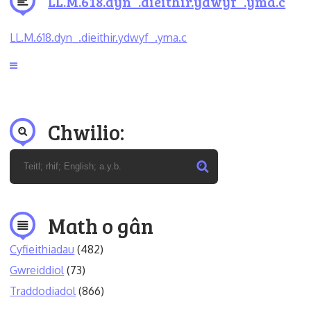
LL.M.618.dyn_.dieithir.ydwyf_.yma.c
LL.M.618.dyn_.dieithir.ydwyf_.yma.c
Chwilio:
Math o gân
Cyfieithiadau
(482)
Gwreiddiol
(73)
Traddodiadol
(866)