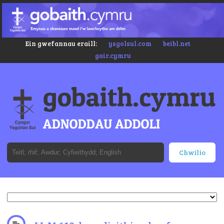
Ein gwefannau eraill:
ysgolsul.com
beibl.net
gair.cymru