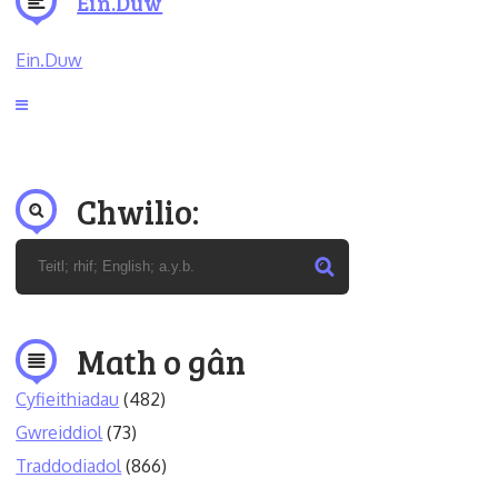
Ein.Duw
Ein.Duw
Chwilio:
Math o gân
Cyfieithiadau
(482)
Gwreiddiol
(73)
Traddodiadol
(866)