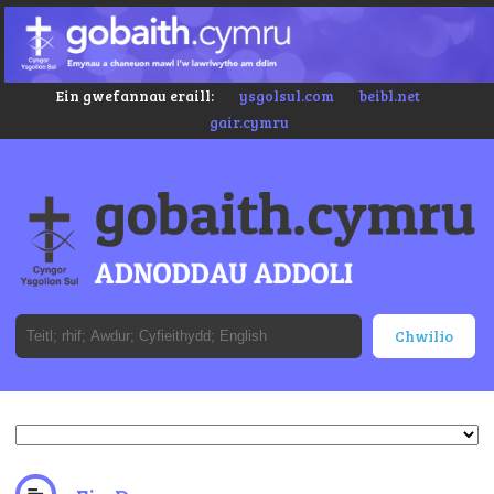
Ein gwefannau eraill:
ysgolsul.com
beibl.net
gair.cymru