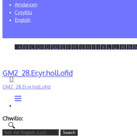
Amdanom
Cysylltu
English
A
B
C
CH
D
DD
E
F
FF
G
H
I
J
K
L
LL
M
N
GM2_28.Er.yr.holl.ofid
GM2_28.Er.yr.holl.ofid
Chwilio:
Search