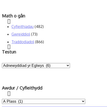
for:
Math o gân
Cyfieithiadau
(482)
Gwreiddiol
(73)
Traddodiadol
(866)
Testun
Awdur / Cyfieithydd