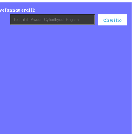
wefannau eraill:
ysgolsul.com
beibl.net
gair.cymru