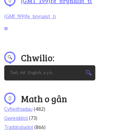
(GM1_199)fe_brynaist_ti
(GM1_199)fe_brynaist_ti
Chwilio:
Math o gân
Cyfieithiadau
(482)
Gwreiddiol
(73)
Traddodiadol
(866)