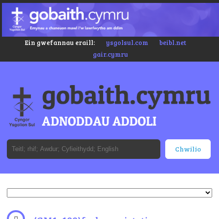
Ein gwefannau eraill:
ysgolsul.com
beibl.net
gair.cymru