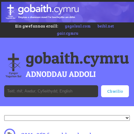
Ein gwefannau eraill:
ysgolsul.com
beibl.net
gair.cymru