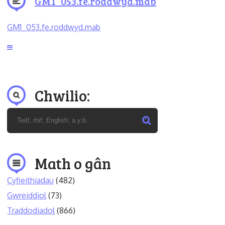
GM1_053.fe.roddwyd.mab
GM1_053.fe.roddwyd.mab
Chwilio:
Math o gân
Cyfieithiadau
(482)
Gwreiddiol
(73)
Traddodiadol
(866)