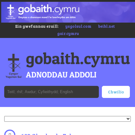
Ein gwefannau eraill:
ysgolsul.com
beibl.net
gair.cymru