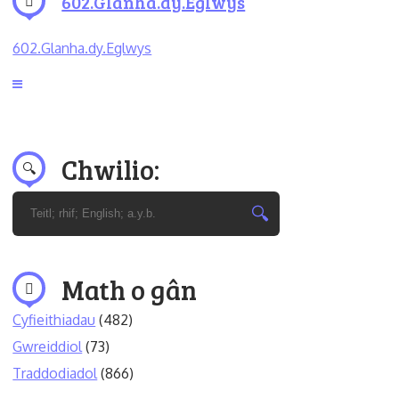
602.Glanha.dy.Eglwys
602.Glanha.dy.Eglwys
Chwilio:
Math o gân
Cyfieithiadau
(482)
Gwreiddiol
(73)
Traddodiadol
(866)