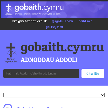
Ein gwefannau eraill:
ysgolsul.com
beibl.net
gair.cymru