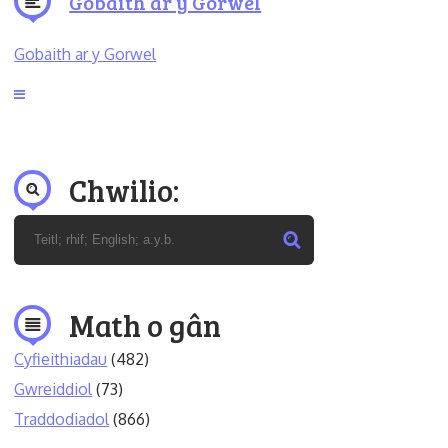
Gobaith ar y Gorwel
Gobaith ar y Gorwel
Chwilio:
Math o gân
Cyfieithiadau
(482)
Gwreiddiol
(73)
Traddodiadol
(866)