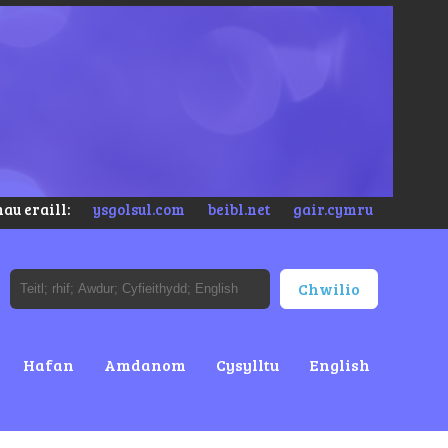
au eraill:
ysgolsul.com
beibl.net
gair.cymru
Hafan
Amdanom
Cysylltu
English