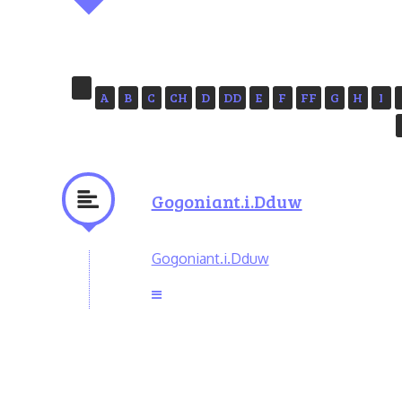
A
B
C
CH
D
DD
E
F
FF
G
H
I
Gogoniant.i.Dduw
Gogoniant.i.Dduw