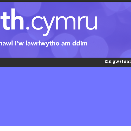
Ein gwefann