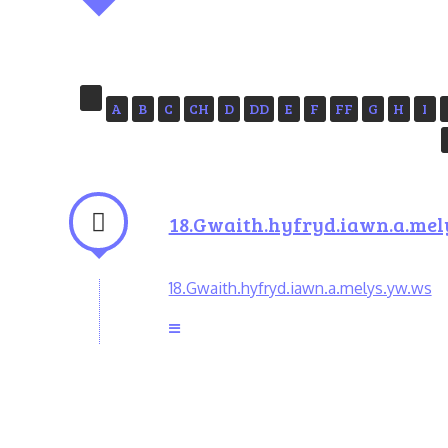
A
B
C
CH
D
DD
E
F
FF
G
H
I
18.Gwaith.hyfryd.iawn.a.mel
18.Gwaith.hyfryd.iawn.a.melys.yw.ws