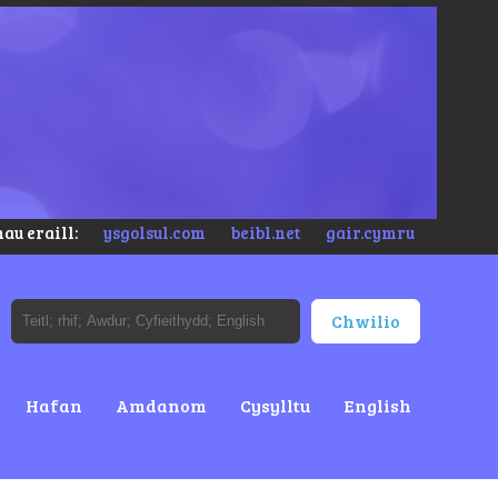
au eraill:
ysgolsul.com
beibl.net
gair.cymru
Hafan
Amdanom
Cysylltu
English