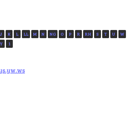
J
K
L
LL
M
N
NG
O
P
R
RH
S
T
U
W
Y
1
ys.yw.ws