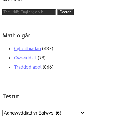
Search
for:
Math o gân
Cyfieithiadau
(482)
Gwreiddiol
(73)
Traddodiadol
(866)
Testun