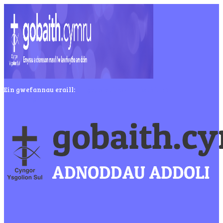
Ein gwefannau eraill:
ysgolsul.com
beibl.net
gair.cymru