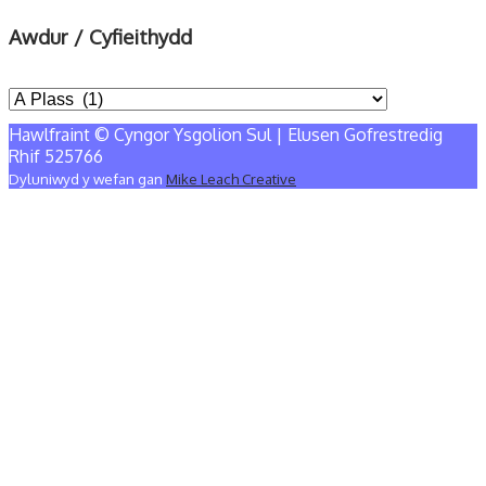
Awdur / Cyfieithydd
Hawlfraint © Cyngor Ysgolion Sul | Elusen Gofrestredig
Rhif 525766
Dyluniwyd y wefan gan
Mike Leach Creative