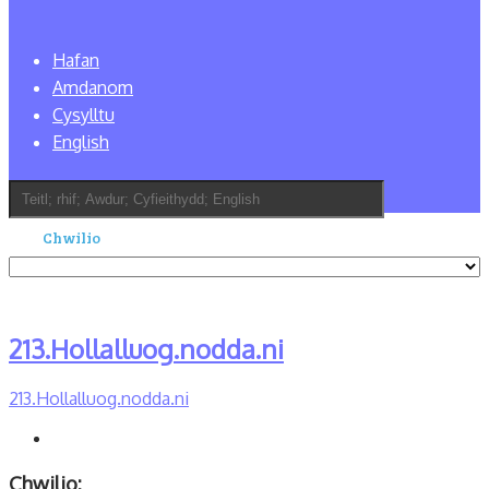
Hafan
Amdanom
Cysylltu
English
213.Hollalluog.nodda.ni
213.Hollalluog.nodda.ni
Chwilio: