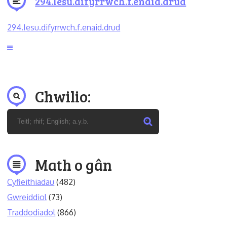
294.Iesu.difyrrwch.f.enaid.drud
294.Iesu.difyrrwch.f.enaid.drud
Chwilio:
Math o gân
Cyfieithiadau
(482)
Gwreiddiol
(73)
Traddodiadol
(866)