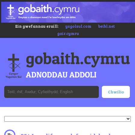
Ein gwefannau eraill:
ysgolsul.com
beibl.net
gair.cymru