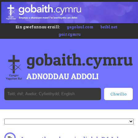
Ein gwefannau eraill:
ysgolsul.com
beibl.net
gair.cymru