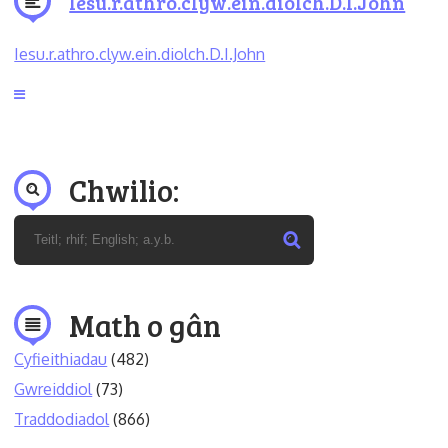
Iesu.r.athro.clyw.ein.diolch.D.I.John
Iesu.r.athro.clyw.ein.diolch.D.I.John
Chwilio:
Math o gân
Cyfieithiadau
(482)
Gwreiddiol
(73)
Traddodiadol
(866)