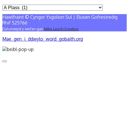
Hawlfraint © Cyngor Ysgolion Sul | Elusen Gofrestredig
Rhif 525766
Dyluniwyd y wefan gan
Mike Leach Creative
Mae_gen_i_ddwylo_word_gobaith.org