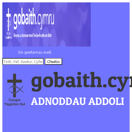
Ein gwefannau eraill:
ysgolsul.com
beibl.net
gair.cymru