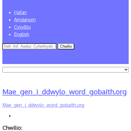
Hafan
Amdanom
Cysylltu
English
Mae_gen_i_ddwylo_word_gobaith.org
Mae_gen_i_ddwylo_word_gobaith.org
Chwilio: