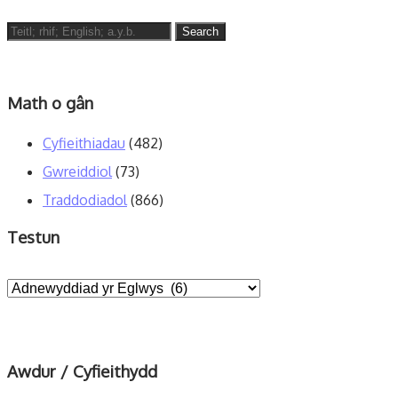
Search
for:
Math o gân
Cyfieithiadau
(482)
Gwreiddiol
(73)
Traddodiadol
(866)
Testun
Awdur / Cyfieithydd