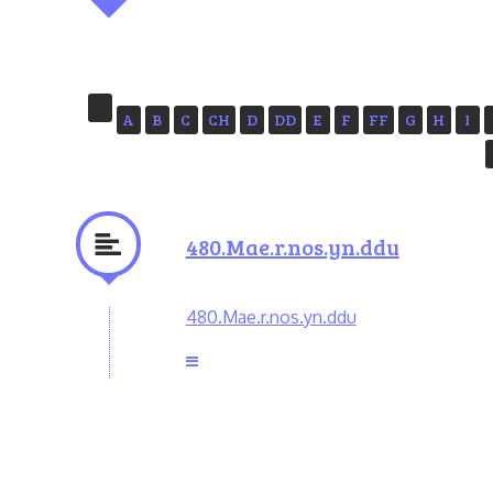
A
B
C
CH
D
DD
E
F
FF
G
H
I
480.Mae.r.nos.yn.ddu
480.Mae.r.nos.yn.ddu