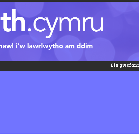
Ein gwefann