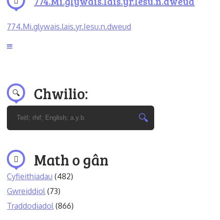
774.Mi.glywais.lais.yr.Iesu.n.dweud
774.Mi.glywais.lais.yr.Iesu.n.dweud
Chwilio:
Math o gân
Cyfieithiadau
(482)
Gwreiddiol
(73)
Traddodiadol
(866)