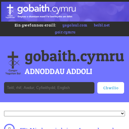
Ein gwefannau eraill:
ysgolsul.com
beibl.net
gair.cymru