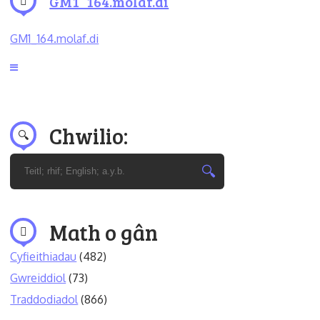
GM1_164.molaf.di
GM1_164.molaf.di
Chwilio:
Math o gân
Cyfieithiadau
(482)
Gwreiddiol
(73)
Traddodiadol
(866)