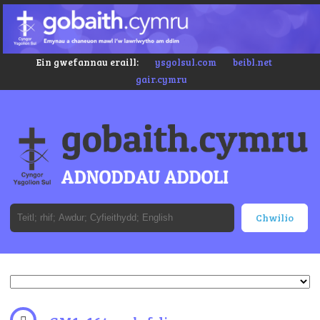
Ein gwefannau eraill:
ysgolsul.com
beibl.net
gair.cymru