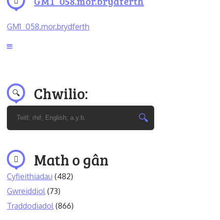
GM1_058.mor.brydferth
GM1_058.mor.brydferth
Chwilio:
Math o gân
Cyfieithiadau
(482)
Gwreiddiol
(73)
Traddodiadol
(866)