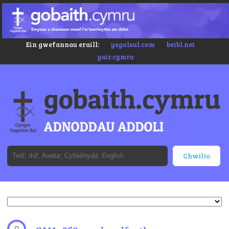
Ein gwefannau eraill:
ysgolsul.com
beibl.net
gair.cymru